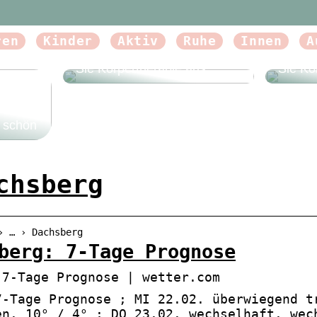
ren
Kinder
Aktiv
Ruhe
Innen
A
Beautyforum.dk Tun Sie sich
Beauty
etwas Gutes und probieren
etwas 
Sie Körpertherapie aus
Sie Kö
e schön
chsberg
› … › Dachsberg
berg: 7-Tage Prognose
 7-Tage Prognose | wetter.com
7-Tage Prognose ; MI 22.02. überwiegend t
en. 10° / 4° ; DO 23.02. wechselhaft. wec