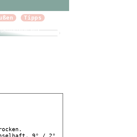
ußen
Tipps
forum.dk Tun Sie sich
Gutes und probieren
rpertherapie aus
rocken.
hselhaft. 9° / 2°