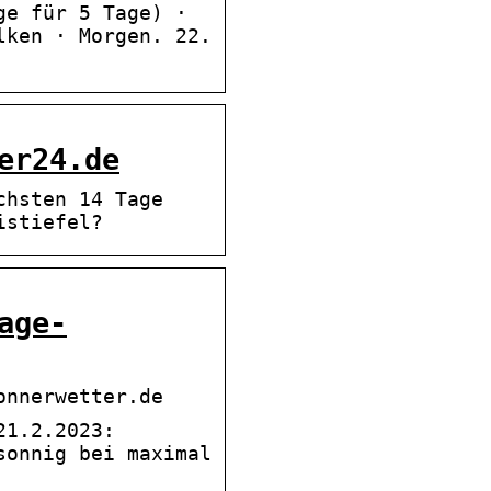
ge für 5 Tage) ·
lken · Morgen. 22.
er24.de
chsten 14 Tage
istiefel?
age-
onnerwetter.de
21.2.2023:
sonnig bei maximal