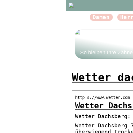
Damen
Her
So bleiben Ihre Zähn
Wetter da
http s://www.wetter.com 
Wetter Dachs
Wetter Dachsberg:
Wetter Dachsberg 
überwiegend trock