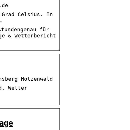
.de
 Grad Celsius. In
…
stundengenau für
ge & Wetterbericht
hsberg Hotzenwald
d. Wetter
age