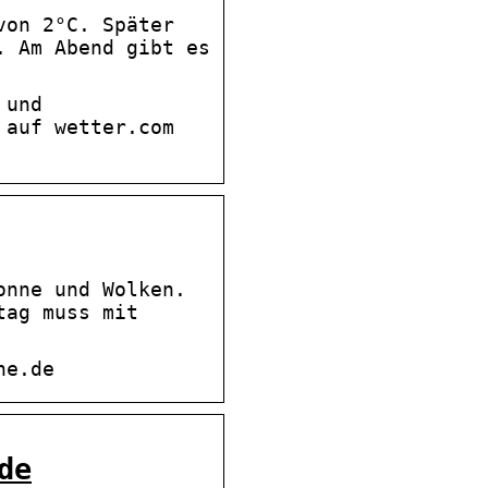
von 2°C. Später
. Am Abend gibt es
 und
 auf wetter.com
onne und Wolken.
tag muss mit
ne.de
de