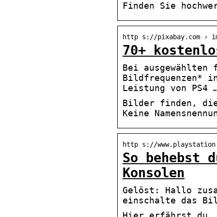
Finden Sie hochwe
http s://pixabay.com › i
70+ kostenlo
Bei ausgewählten 
Bildfrequenzen* i
Leistung von PS4 
Bilder finden, di
Keine Namensnennu
http s://www.playstation
So behebst d
Konsolen
Gelöst: Hallo zus
einschalte das Bi
Hier erfährst du,