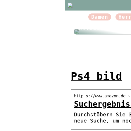
Damen
Her
So bleiben Ihre Zähn
Ps4 bild
http s://www.amazon.de ›
Suchergebnis
Durchstöbern Sie 
neue Suche, um no