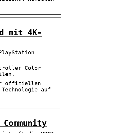
d mit 4K-
PlayStation
troller Color
ilen.
r offiziellen
-Technologie auf
 Community