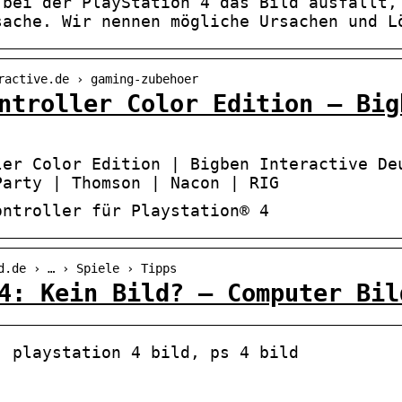
 bei der PlayStation 4 das Bild ausfällt,
sache. Wir nennen mögliche Ursachen und L
ractive.de › gaming-zubehoer
ntroller Color Edition – Big
ler Color Edition | Bigben Interactive De
Party | Thomson | Nacon | RIG
ontroller für Playstation® 4
d.de › … › Spiele › Tipps
4: Kein Bild? – Computer Bil
, playstation 4 bild, ps 4 bild
Beautyforum.dk Tun Sie sich
Beauty