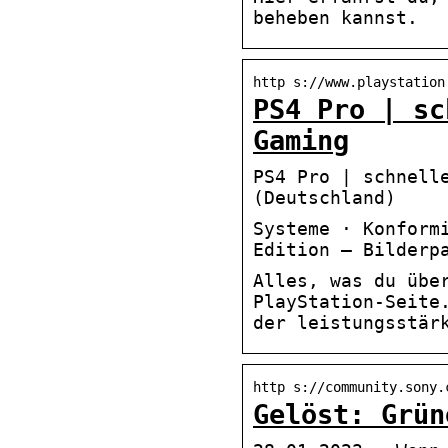
beheben kannst.
http s://www.playstation
PS4 Pro | sc
Gaming
PS4 Pro | schnell
(Deutschland)
Systeme · Konform
Edition – Bilderp
Alles, was du übe
PlayStation-Seite
der leistungsstär
http s://community.sony.
Gelöst: Grün