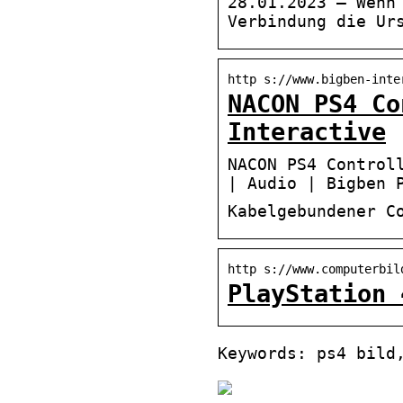
28.01.2023 — Wenn
Verbindung die Ur
http s://www.bigben-inte
NACON PS4 Co
Interactive
NACON PS4 Control
| Audio | Bigben 
Kabelgebundener C
http s://www.computerbil
PlayStation 
Keywords: ps4 bild