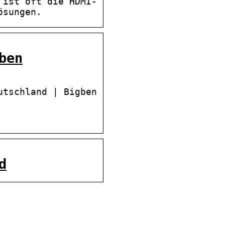
 ist oft die HDMI-
ösungen.
ben
utschland | Bigben
d
forum.dk Tun Sie sich