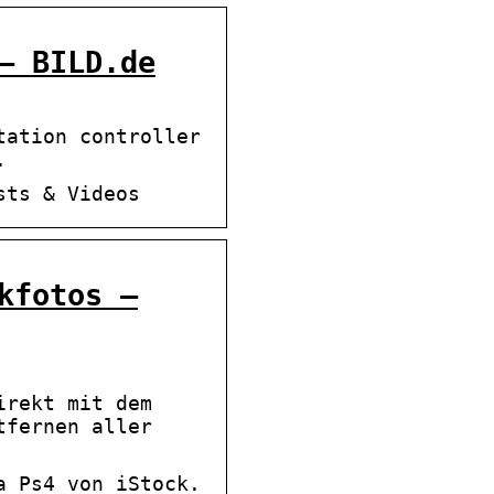
– BILD.de
tation controller
.
sts & Videos
kfotos –
irekt mit dem
tfernen aller
a Ps4 von iStock.