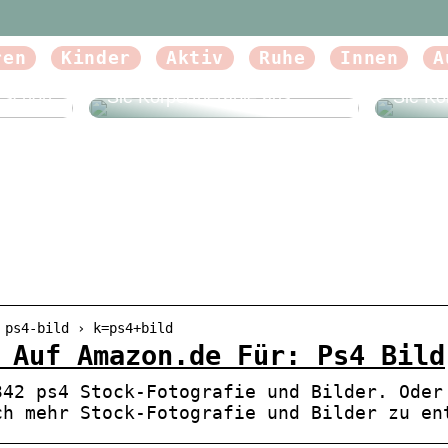
ren
Kinder
Aktiv
Ruhe
Innen
A
Beautyforum.dk Tun Sie sich
Beauty
etwas Gutes und probieren
etwas 
e schön
Sie Körpertherapie aus
Sie Kö
 ps4-bild › k=ps4+bild
 Auf Amazon.de Für: Ps4 Bild
342 ps4 Stock-Fotografie und Bilder. Oder
ch mehr Stock-Fotografie und Bilder zu en