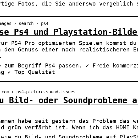
rtige Fotos, die Sie anderswo vergeblich 
mages › search › ps4
se Ps4 und Playstation-Bilde
für PS4 Pro optimierten Spielen kommst du
n den Genuss einer noch realistischeren E
…
e zum Begriff Ps4 passen. ✓ Freie kommerz
ng ✓ Top Qualität
.com › ps4-picture-sound-issues
u Bild- oder Soundprobleme a
ammen habe seit gestern das Problem das w
ld grün verfärbt ist. Wenn ich das HDMI K
 wie du Bild- und Soundprobleme auf PlayS