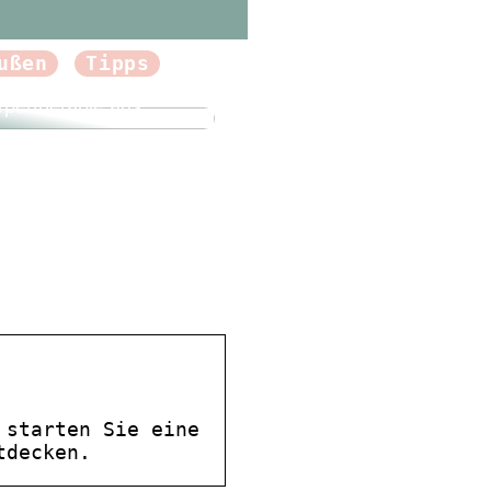
ußen
Tipps
forum.dk Tun Sie sich
Gutes und probieren
rpertherapie aus
 starten Sie eine
tdecken.