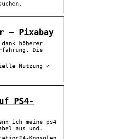
suchen.
r – Pixabay
 dank höherer
rfahrung. Die
ielle Nutzung ✓
uf PS4-
enn ich meine ps4
abel aus und.
tation®4-Konsolen