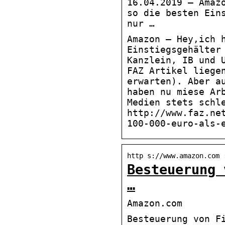
16.04.2019 — Amaz
so die besten Ein
nur …
Amazon – Hey,ich 
Einstiegsgehälter
Kanzlein, IB und 
FAZ Artikel liege
erwarten). Aber a
haben nu miese Ar
Medien stets schl
http://www.faz.ne
100-000-euro-als-
http s://www.amazon.com 
Besteuerung 
…
Amazon.com
Besteuerung von F