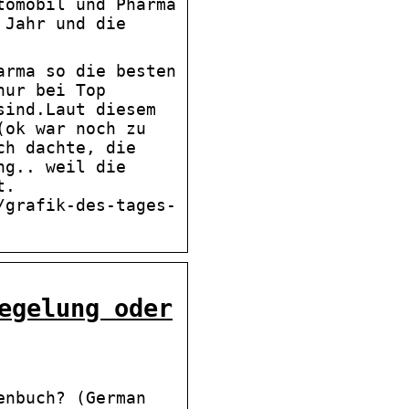
tomobil und Pharma
 Jahr und die
arma so die besten
nur bei Top
sind.Laut diesem
(ok war noch zu
ch dachte, die
ng.. weil die
t.
/grafik-des-tages-
egelung oder
enbuch? (German