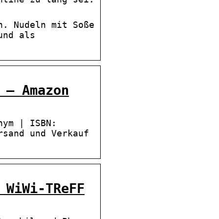
h. Nudeln mit Soße
und als
 – Amazon
nym | ISBN:
rsand und Verkauf
 WiWi-TReFF