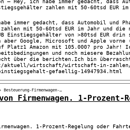
on – Hey, ich habe immer gedacht, dass Au
stiegsgehälter zahlen mit 50-60tsd EUR im
habe immer gedacht, dass Automobil und Ph
 zahlen mit 50-60tsd EUR im Jahr und die 
UB Einstiegsgehälter von >80tsd EUR drin 
n aber Google, Microsoft und Apple vorne 
uf Platz1 Amazon mit 105.000? pro Jahr! I
beitsbedingungen und noch miesere Bezahlu
echt über die berichten.Ich bin überrasch
t/aktuell/wirtschaft/wirtschaft-in-zahlen
einstiegsgehalt-gefaellig-14947934.html
› Besteuerung-Firmenwagen-…
von Firmenwagen. 1-Prozent-R
irmenwagen. 1-Prozent-Regelung oder Fahrt