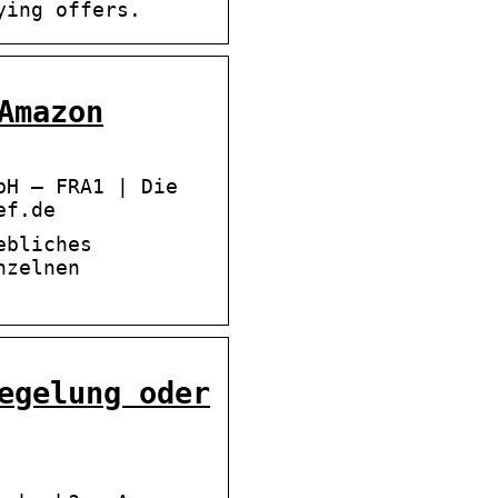
ying offers.
Amazon
bH – FRA1 | Die
ef.de
ebliches
nzelnen
egelung oder