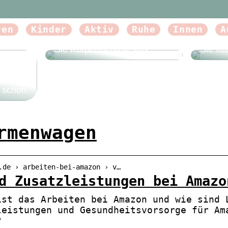
ren
Kinder
Aktiv
Ruhe
Innen
A
Beautyforum.dk Tun Sie sich
Beauty
etwas Gutes und probieren
etwas 
Sie Körpertherapie aus
Sie Kö
e schön
rmenwagen
.de › arbeiten-bei-amazon › v…
d Zusatzleistungen bei Amazo
ist das Arbeiten bei Amazon und wie sind 
leistungen und Gesundheitsvorsorge für Am
?