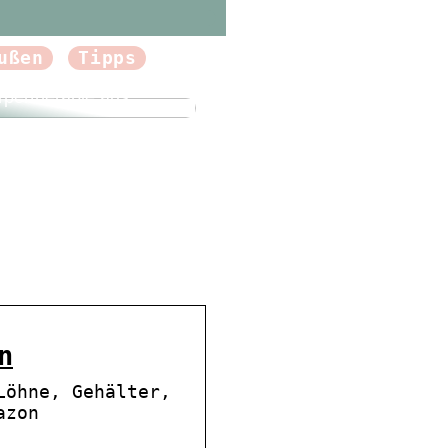
ußen
Tipps
forum.dk Tun Sie sich
Gutes und probieren
rpertherapie aus
n
Löhne, Gehälter,
azon