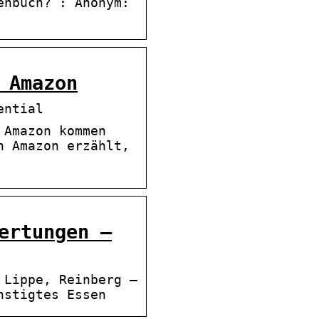
enbuch? : Anonym:
 Amazon
ential
 Amazon kommen
n Amazon erzählt,
ertungen –
 Lippe, Reinberg –
nstigtes Essen