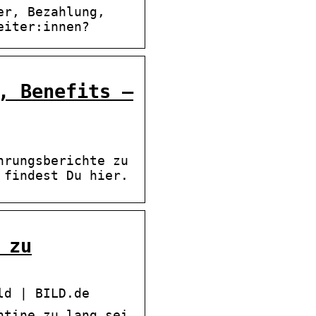
er, Bezahlung,
eiter:innen?
, Benefits –
hrungsberichte zu
 findest Du hier.
 zu
ld | BILD.de
ntine zu lang sei.